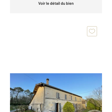
Voir le détail du bien
LAGORCE 33
2
191,79 m
, 5 pièces
Ref : 15256
Maison à vendre
220 000 €