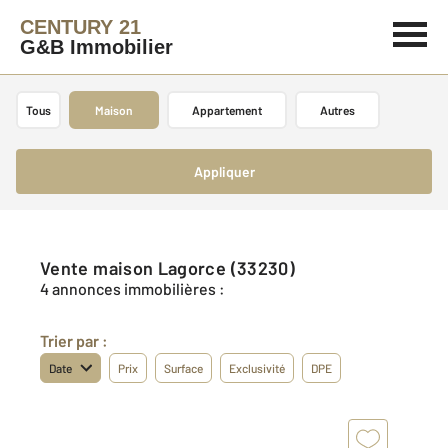
CENTURY 21
G&B Immobilier
Tous
Maison
Appartement
Autres
Appliquer
Vente maison Lagorce (33230)
4 annonces immobilières :
Trier par :
Date
Prix
Surface
Exclusivité
DPE