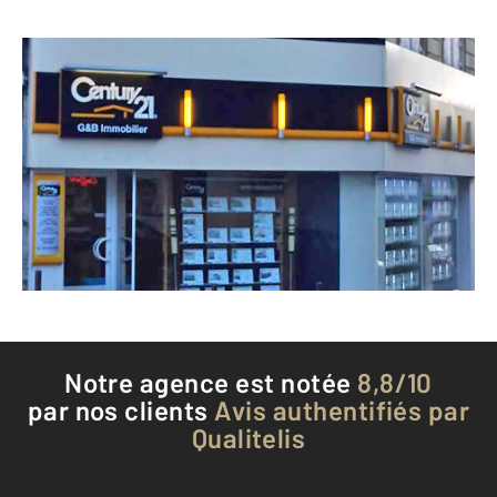
CENTURY 21 G&B Immobilier
9 rue de Valmy
COUTRAS - 33230
Envoyer un message
Téléphoner à l'agence
Notre agence est notée
8,8/10
par nos clients
Avis authentifiés par
Qualitelis