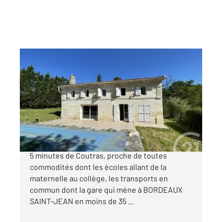
LAGORCE 33
2
138 m
, 7 pièces
Ref : 10492
Maison à vendre
259 700 €
LAGORCE Jolie commune de Gironde située à
5 minutes de Coutras, proche de toutes
commodités dont les écoles allant de la
maternelle au collège, les transports en
commun dont la gare qui mène à BORDEAUX
SAINT-JEAN en moins de 35 ...