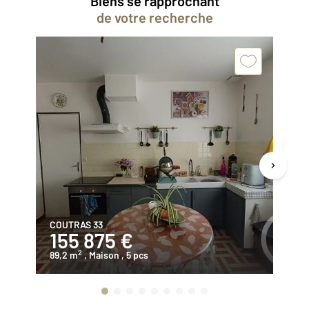
Biens se rapprochant
de votre recherche
COUTRAS 33
CO
155 875 €
1
2
89,2 m
, Maison
, 5 pcs
12