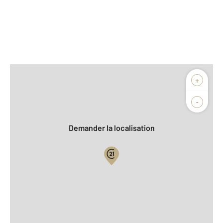
Afficher sur la carte :
+
Agence
Biens vendus
-
Demander la localisation
Vue globale
2
Surface totale : 112,2 m
2
Surface habitable : 112,2 m
2
Surface terrain : 5 374 m
Nombre de pièces : 6
[Voir le détail]