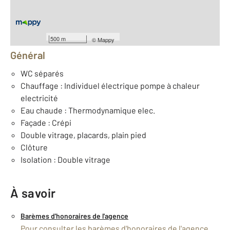
Équipements
500 m
©
Mappy
Général
WC séparés
Chauffage : Individuel électrique pompe à chaleur
electricité
Eau chaude : Thermodynamique elec.
Façade : Crépi
Double vitrage, placards, plain pied
Clôture
Isolation : Double vitrage
À savoir
Barèmes d'honoraires de l'agence
Pour consulter les barèmes d'honoraires de l'agence,