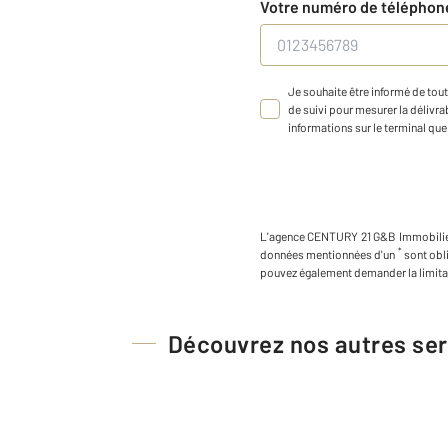
Votre numéro de télépho
Je souhaite être informé de tout
de suivi pour mesurer la délivrab
informations sur le terminal que 
L'agence
CENTURY 21 G&B Immobili
*
données mentionnées d'un
sont obl
pouvez également demander la limita
Découvrez nos autres ser