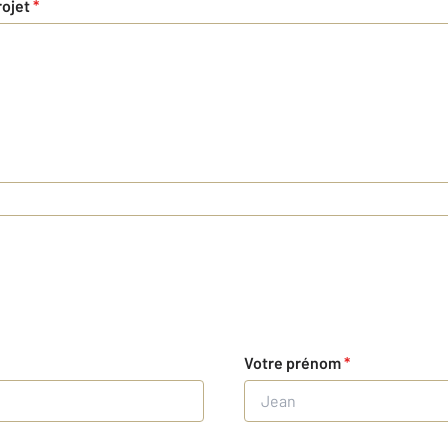
rojet
*
Votre prénom
*