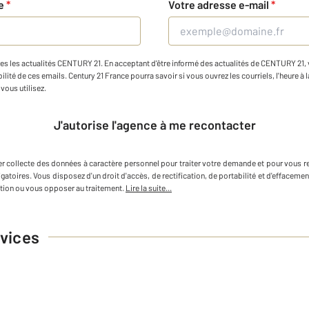
ne
*
Votre adresse e-mail
*
es les actualités CENTURY 21. En acceptant d'être informé des actualités de CENTURY 21, vo
ilité de ces emails. Century 21 France pourra savoir si vous ouvrez les courriels, l'heure à l
vous utilisez.
J'autorise l'agence à me recontacter
er
collecte des données à caractère personnel
pour traiter votre demande et pour vous r
igatoires. Vous disposez d'un droit d'accès, de rectification, de portabilité et d'efface
tion ou vous opposer au traitement.
Lire la suite...
vices