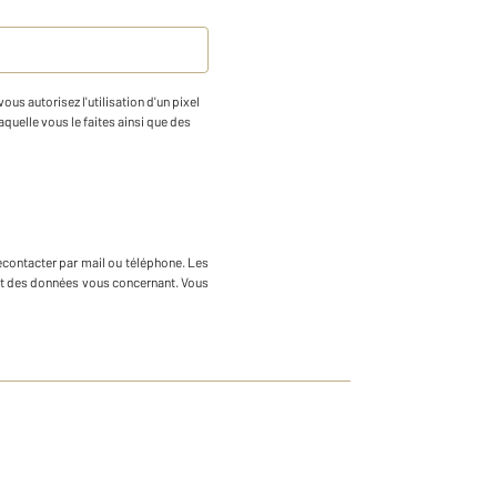
us autorisez l'utilisation d'un pixel
aquelle vous le faites ainsi que des
econtacter par mail ou téléphone
.
Les
ment des données vous concernant. Vous