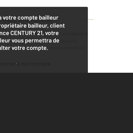
 votre compte bailleur
 G&B Immobilier
?
opriétaire bailleur, client
nce CENTURY 21, votre
importants. Vous le savez, gérer un logement
lleur vous permettra de
éelles connaissances règlementaires et
lter votre compte.
adre d'un projet de gestion de votre bien
nnecter à mon compte