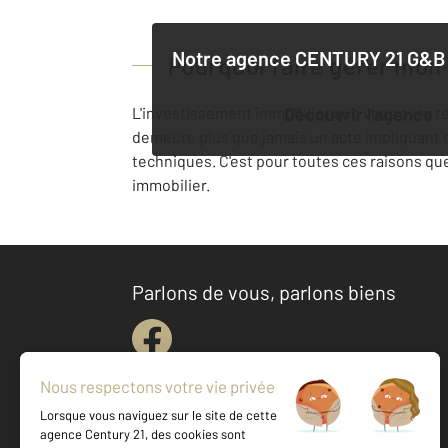
Notre agence
CENTURY 21 G&B 
Pourquoi faire gérer mon
L'investissement immobilier que vous avez réa
Découvrir l'agence
demeure plus que jamais un acte impliquant qu
techniques. C'est pour toutes ces raisons que
immobilier.
Parlons de vous, parlons biens