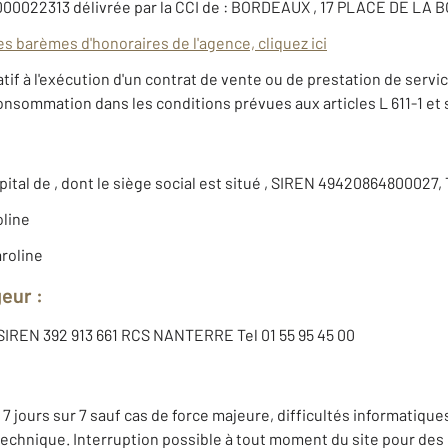
000022313 délivrée par la CCI de : BORDEAUX , 17 PLACE DE LA
es barèmes d'honoraires de l'agence, cliquez ici
atif à l'exécution d'un contrat de vente ou de prestation de servi
 consommation dans les conditions prévues aux articles L 611-1 e
ital de , dont le siège social est situé , SIREN 49420864800027, T
line
roline
geur :
, SIREN 392 913 661 RCS NANTERRE Tel 01 55 95 45 00
 7 jours sur 7 sauf cas de force majeure, difficultés informatiques
technique. Interruption possible à tout moment du site pour des