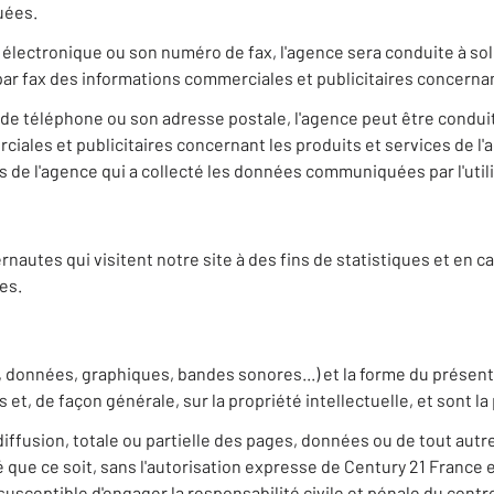
uées.
 électronique ou son numéro de fax, l'agence sera conduite à so
par fax des informations commerciales et publicitaires concernan
de téléphone ou son adresse postale, l'agence peut être conduit
ales et publicitaires concernant les produits et services de l'age
 de l'agence qui a collecté les données communiquées par l'utili
rnautes qui visitent notre site à des fins de statistiques et en
es.
, données, graphiques, bandes sonores...) et la forme du présent s
es et, de façon générale, sur la propriété intellectuelle, et sont 
iffusion, totale ou partielle des pages, données ou de tout autr
que ce soit, sans l'autorisation expresse de Century 21 France e
usceptible d'engager la responsabilité civile et pénale du contr