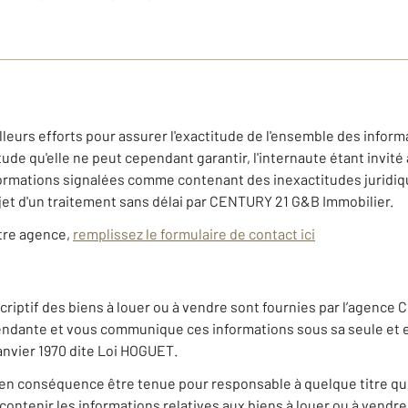
eurs efforts pour assurer l'exactitude de l'ensemble des informa
 qu'elle ne peut cependant garantir, l'internaute étant invité à
nformations signalées comme contenant des inexactitudes juridi
jet d'un traitement sans délai par CENTURY 21 G&B Immobilier.
otre agence,
remplissez le formulaire de contact ici
riptif des biens à louer ou à vendre sont fournies par l’agence 
ndante et vous communique ces informations sous sa seule et en
 janvier 1970 dite Loi HOGUET.
en conséquence être tenue pour responsable à quelque titre que c
ontenir les informations relatives aux biens à louer ou à vendre 