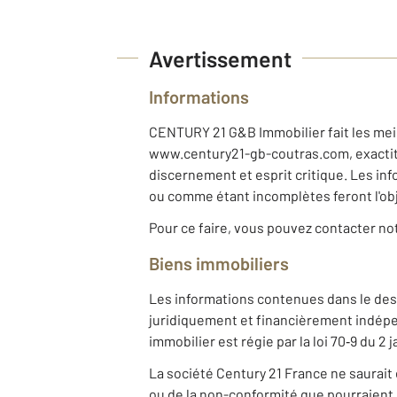
Avertissement
Informations
CENTURY 21 G&B Immobilier fait les meill
www.century21-gb-coutras.com, exactitude
discernement et esprit critique. Les i
ou comme étant incomplètes feront l'ob
Pour ce faire, vous pouvez contacter n
Biens immobiliers
Les informations contenues dans le desc
juridiquement et financièrement indépe
immobilier est régie par la loi 70‐9 du 2
La société Century 21 France ne saurait 
ou de la non-conformité que pourraient c