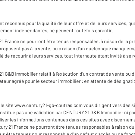
nt reconnus pour la qualité de leur offre et de leurs services, 
quement indépendantes, ne peuvent toutefois garantir.
 France ne pourront être tenus responsables, à raison de la pr
e proposent pas à la vente, ou à raison d'un quelconque manqueme
dé de recourir à leurs services, tout internaute étant invité à s
21 G&B Immobilier relatif à l’exécution d’un contrat de vente ou
iateur agréé pour le secteur immobilier : en attente de désignati
le site www.century21-gb-coutras.com vous dirigent vers des site
onstitue pas une validation par CENTURY 21 G&B Immobilier ni par
utiliser les informations contenues dans ces sites avec discernem
tury 21 France ne pourront être tenues responsables à raison du 
us être tenues pour responsable d'un défaut d'accès ou de fonc