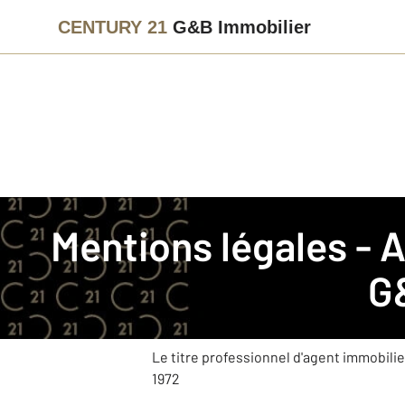
CENTURY 21
G&B Immobilier
La société
Mentions légales -
Nom commercial
: CENTURY 21 G&B Imm
G
Téléphone
: 05 57 69 49 49
:
Adresse mail
Le titre professionnel d'agent immobilier 
1972