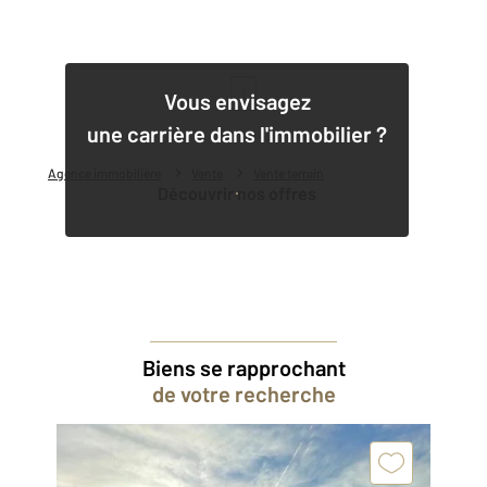
1
Vous envisagez
une carrière dans l'immobilier ?
Agence immobilière
Vente
Vente terrain
Découvrir nos offres
Biens se rapprochant
de votre recherche