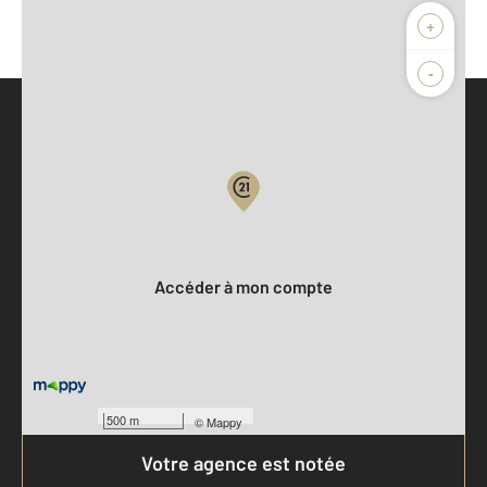
+
-
Parlons de vous, parlons biens
Votre compte :
Accéder à mon compte
500 m
©
Mappy
Votre agence est notée