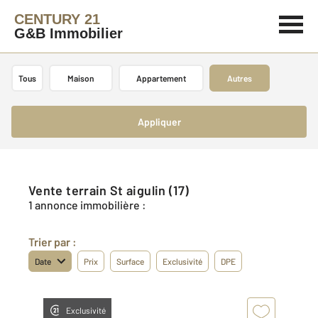
CENTURY 21
G&B Immobilier
Tous
Maison
Appartement
Autres
Appliquer
Vente terrain St aigulin (17)
1 annonce immobilière :
Trier par :
Date
Prix
Surface
Exclusivité
DPE
Exclusivité