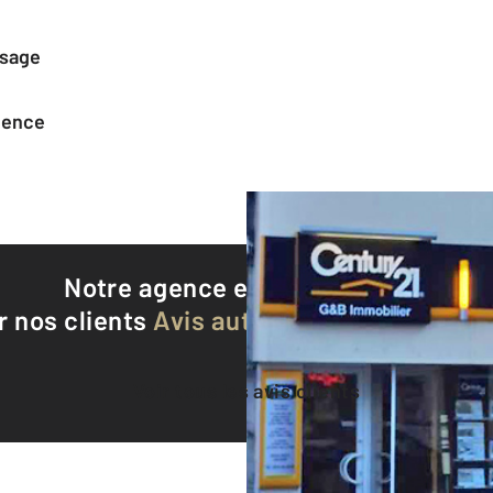
ssage
agence
Notre agence est notée
8,8/10
r nos clients
Avis authentifiés par Qualite
Voir tous les avis clients