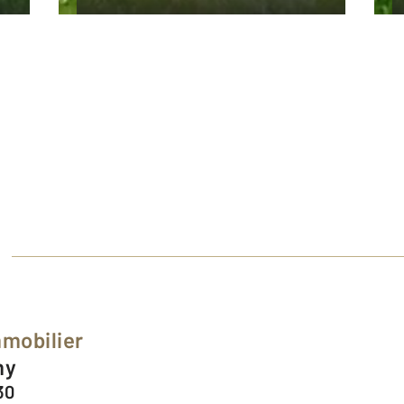
S
mobilier
my
30