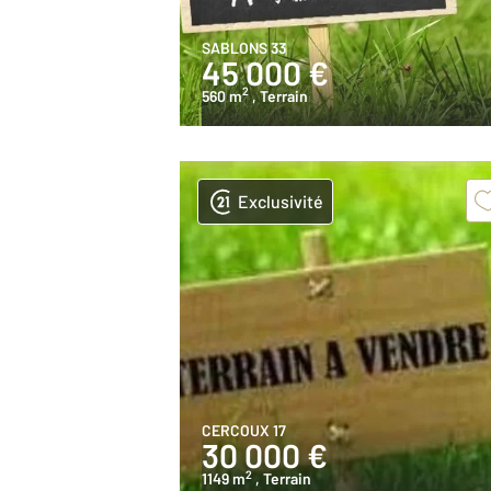
SABLONS 33
45 000 €
2
560 m
, Terrain
Exclusivité
CERCOUX 17
30 000 €
2
1149 m
, Terrain