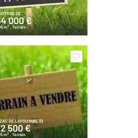
OUTRAS 33
64 000 €
2
06 m
, Terrain
IZAC DE LAPOUYADE 33
72 500 €
2
75 m
, Terrain