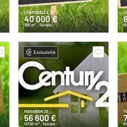
CHAMADELLE 33
C
40 000 €
2
350 m
, Terrain
5
Exclusivité
MARANSIN 33
T
56 600 €
2
14730 m
, Terrain
6