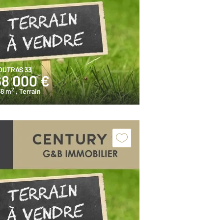
OUTRAS 33
68 000 €
2
38 m
, Terrain