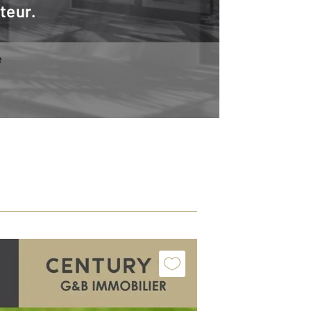
teur.
e