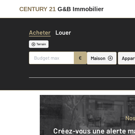
CENTURY 21
G&B Immobilier
Acheter
Louer
Terrain
€
Maison
Appar
No
Créez-vous une alerte mail pour être averti quand une annonce est en ligne et consultez la