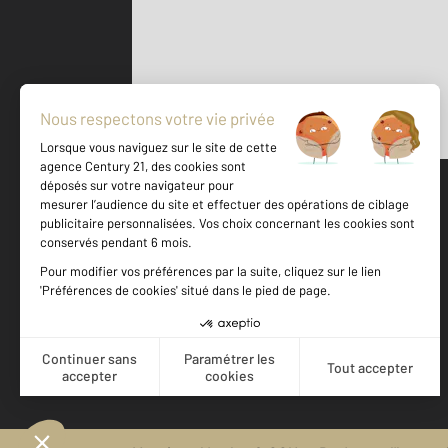
Parlons de vous, parlons biens
500 m
©
Mappy
Votre agence est notée
Achat
Location
Vente
Gestion
8,8
/
10
8,7/10