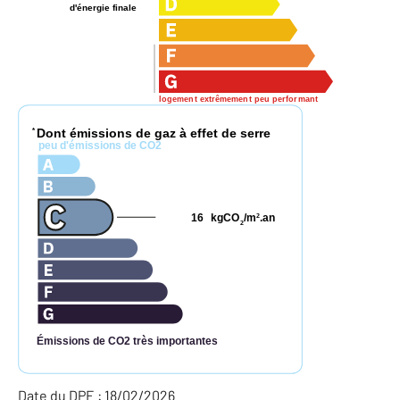
d'énergie finale
logement extrêmement peu performant
Dont émissions de gaz à effet de serre
*
peu d'émissions de CO2
16
kgCO
/m
.an
2
2
Émissions de CO2 très importantes
Date du DPE : 18/02/2026