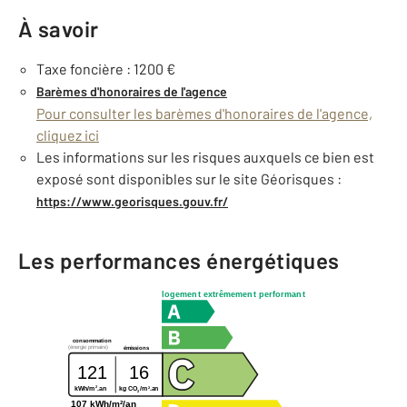
À savoir
Taxe foncière : 1200 €
Barèmes d'honoraires de l'agence
Pour consulter les barèmes d'honoraires de l'agence,
cliquez ici
Les informations sur les risques auxquels ce bien est
exposé sont disponibles sur le site Géorisques :
https://www.georisques.gouv.fr/
Les performances énergétiques
logement extrêmement performant
consommation
(énergie primaire)
émissions
121
16
2
2
kg CO
/m
.an
kWh/m
.an
2
107 kWh/m²/an