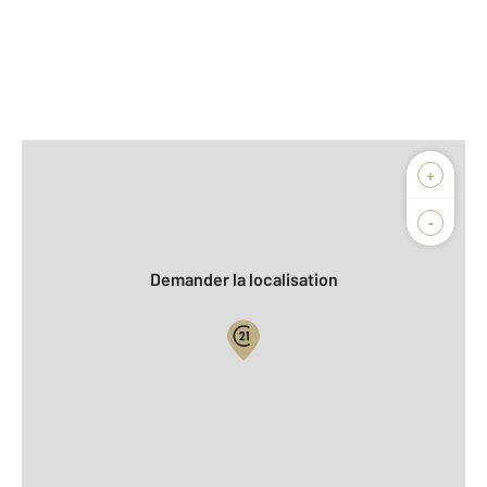
Afficher sur la carte :
+
Agence
Biens vendus
-
Demander la localisation
Vue globale
2
Surface totale : 138 m
2
Surface habitable : 93 m
2
Surface terrain : 836 m
Nombre de pièces : 5
[Voir le détail]